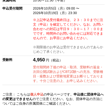
実施時間
10:00～11:30（午前）
申込受付期間
2026年10月5日（月）09:00 〜
2026年10月19日（月）23:30
※上記申込受付最終日は、２３：３０までに注
文（申込）を確定してください。なお、
お問い
合わせへの対応は平日９：３０～１７：００ま
でです。時間外のお問い合わせには対応できま
せんので、お早目に
お申込ください。
※期限後のお申込は受付できませんのであらか
じめご了承ください。
4,950
受験料
円（税込）
受付期間終了後の申込・取消、受験料の返金・
次回公開試験およびCBT試験への充当、受験種
目・級数および受験地変更はお断りしておりま
す。十分ご注意の上、お申し込みください。
ご注意： こちらは
個人申込
の申込ページです。
申込後に団体申込へ
の変更はできません
のでご注意ください。なお、団体申込の方法に
ついてはご自身の所属団体にご確認ください。