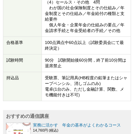
（4）セールス・その他 4問
わが国の社会保険制度とその仕組み／年
金制度とその仕組み／年金給付の種類と支
給要件
個人年金・企業年金の仕組みの要点／年
金請求手続と年金受給者の手続／その他
合格基準
100点満点中60点以上（試験委員会にて最
終決定）
試験時間
90分 試験開始後60分間，終了前10分間は
退席禁止
持込品
受験票、筆記用具(HB程度の鉛筆またはシャ
ープペンシル、消しゴムのみ)
電卓(1台のみ、ただし金融計算、関数、メ
モ機能付きは不可)
おすすめの通信講座
実務に活かす 年金の基本がよくわかるコース
14,760円 (税込)