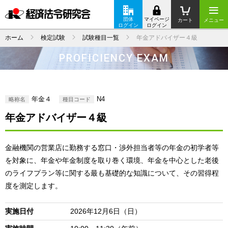
団体
マイページ
カート
メニュー
ログイン
ログイン
ホーム
検定試験
試験種目一覧
年金アドバイザー４級
PROFICIENCY EXAM
年金４
N4
略称名
種目コード
年金アドバイザー４級
金融機関の営業店に勤務する窓口・渉外担当者等の年金の初学者等
を対象に、年金や年金制度を取り巻く環境、年金を中心とした老後
のライフプラン等に関する最も基礎的な知識について、その習得程
度を測定します。
実施日付
2026年12月6日（日）