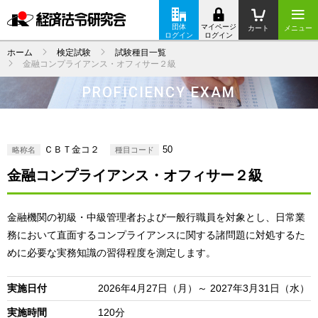
団体
マイページ
カート
メニュー
ログイン
ログイン
ホーム
検定試験
試験種目一覧
金融コンプライアンス・オフィサー２級
PROFICIENCY EXAM
ＣＢＴ金コ２
50
略称名
種目コード
金融コンプライアンス・オフィサー２級
金融機関の初級・中級管理者および一般行職員を対象とし、日常業
務において直面するコンプライアンスに関する諸問題に対処するた
めに必要な実務知識の習得程度を測定します。
実施日付
2026年4月27日（月）～ 2027年3月31日（水）
実施時間
120分