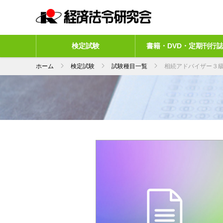
検定試験
書籍・DVD・定期刊行
ホーム
検定試験
試験種目一覧
相続アドバイザー３