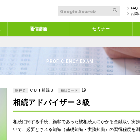
FAQ
お問
誌
通信講座
セミナー
級
PROFICIENCY EXAM
ＣＢＴ相続３
19
略称名
種目コード
相続アドバイザー３級
相続に関する手続、顧客であった被相続人にかかる金融取引実務
いて、必要とされる知識（基礎知識・実務知識）の習得程度を測