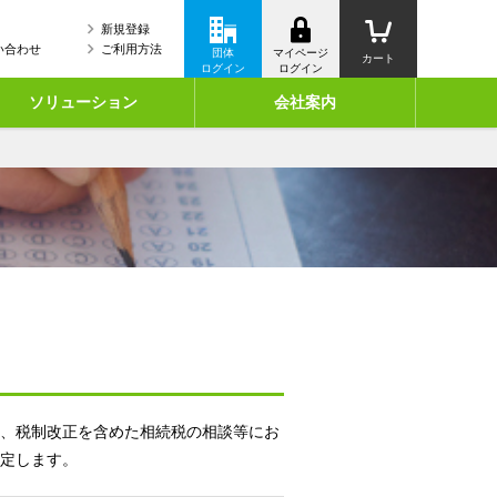
新規登録
い合わせ
ご利用方法
団体
マイページ
カート
ログイン
ログイン
ソリューション
会社案内
、税制改正を含めた相続税の相談等にお
定します。