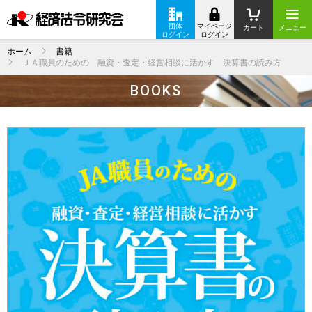
団体
マイページ
カート
メニュー
ログイン
ログイン
ホーム
書籍
ＪＡ職員のための 融資・査定・経営相談に活かす 決算書の読み方
BOOKS