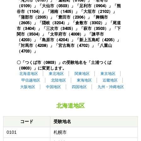
「滝川市（0107）」
「遠軽町（0108）」
「名寄市
（0109）」
「大仙市（0503）」
「足利市（0904）」
「熊
谷市（1104）」
「湘南（1405）」
「大垣市（2102）」
「蒲郡市（2305）」
「豊田市（2306）」
「舞鶴市
（2605）」
「隠岐（3204）」
「倉敷市（3302）」
「尾道
市（3404）」
「三次市（3405）」
「萩市（3503）」
「下
関市（3504）」
「太宰府市（4008）」
「諫早市
（4203）」
「島原市（4204）」
「新上五島町（4205）」
「対馬市（4208）」
「宮古島市（4702）」
「八重山
（4703）」
〇「つくば市（0803）」の受験地名を「土浦つくば
（0803）」に変更します。
北海道地区
東北地区
関東地区
東京地区
甲信越地区
北陸地区
東海地区
近畿地区
大阪地区
中国地区
四国地区
九州・沖縄地区
北海道地区
コード
受験地名
0101
札幌市