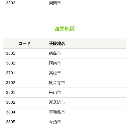
3502
周南市
四国地区
コード
受験地名
3601
徳島市
3602
阿南市
3701
高松市
3702
観音寺市
3801
松山市
3802
新居浜市
3804
宇和島市
3805
今治市