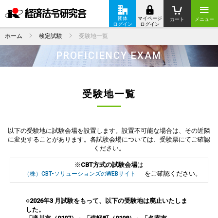
団体
マイページ
カート
メニュー
ログイン
ログイン
ホーム
検定試験
受験地一覧
PROFICIENCY EXAM
受験地一覧
以下の受験地に試験会場を設置します。設置不可能な場合は、その近隣
に変更することがあります。各試験会場については、受験票にてご確認
ください。
※
CBT方式の試験会場
は
をご確認ください。
（株）CBT-ソリューションズのWEBサイト
○2026年3 月試験をもって、以下の受験地は廃止いたしま
した。