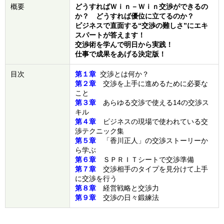
概要
どうすればＷｉｎ－Ｗｉｎ交渉ができるの
か？ どうすれば優位に立てるのか？
ビジネスで直面する“交渉の難しさ”にエキ
スパートが答えます！
交渉術を学んで明日から実践！
仕事で成果をあげる決定版！
目次
第１章
交渉とは何か？
第２章
交渉を上手に進めるために必要な
こと
第３章
あらゆる交渉で使える14の交渉ス
キル
第４章
ビジネスの現場で使われている交
渉テクニック集
第５章
「香川正人」の交渉ストーリーか
ら学ぶ
第６章
ＳＰＲＩＴシートで交渉準備
第７章
交渉相手のタイプを見分けて上手
に交渉を行う
第８章
経営戦略と交渉力
第９章
交渉の日々鍛練法