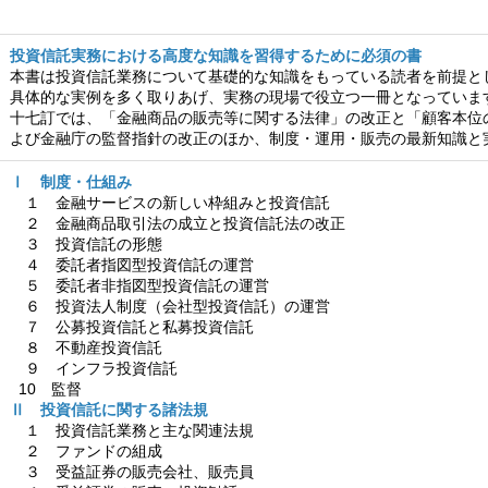
投資信託実務における高度な知識を習得するために必須の書
本書は投資信託業務について基礎的な知識をもっている読者を前提と
具体的な実例を多く取りあげ、実務の現場で役立つ一冊となっていま
十七訂では、「金融商品の販売等に関する法律」の改正と「顧客本位
よび金融庁の監督指針の改正のほか、制度・運用・販売の最新知識と
Ⅰ 制度・仕組み
１ 金融サービスの新しい枠組みと投資信託
２ 金融商品取引法の成立と投資信託法の改正
３ 投資信託の形態
４ 委託者指図型投資信託の運営
５ 委託者非指図型投資信託の運営
６ 投資法人制度（会社型投資信託）の運営
７ 公募投資信託と私募投資信託
８ 不動産投資信託
９ インフラ投資信託
10 監督
Ⅱ 投資信託に関する諸法規
１ 投資信託業務と主な関連法規
２ ファンドの組成
３ 受益証券の販売会社、販売員