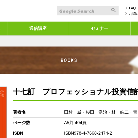
FAQ
お問
誌
通信講座
セミナー
BOOKS
十七訂 プロフェッショナル投資信
著者名
田村 威・杉田 浩治・林 皓二・青
ぺージ数
A5判 404頁
ISBN
ISBN978-4-7668-2474-2