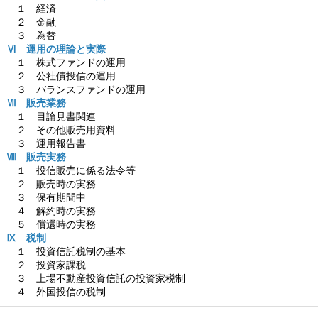
１ 経済
２ 金融
３ 為替
Ⅵ 運用の理論と実際
１ 株式ファンドの運用
２ 公社債投信の運用
３ バランスファンドの運用
Ⅶ 販売業務
１ 目論見書関連
２ その他販売用資料
３ 運用報告書
Ⅷ 販売実務
１ 投信販売に係る法令等
２ 販売時の実務
３ 保有期間中
４ 解約時の実務
５ 償還時の実務
Ⅸ 税制
１ 投資信託税制の基本
２ 投資家課税
３ 上場不動産投資信託の投資家税制
４ 外国投信の税制