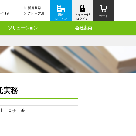
新規登録
い合わせ
ご利用方法
団体
マイページ
カート
ログイン
ログイン
ソリューション
会社案内
託実務
山 直子 著