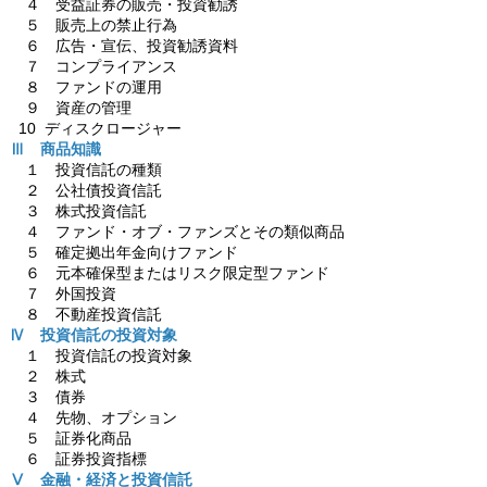
４ 受益証券の販売・投資勧誘
５ 販売上の禁止行為
６ 広告・宣伝、投資勧誘資料
７ コンプライアンス
８ ファンドの運用
９ 資産の管理
10 ディスクロージャー
Ⅲ 商品知識
１ 投資信託の種類
２ 公社債投資信託
３ 株式投資信託
４ ファンド・オブ・ファンズとその類似商品
５ 確定拠出年金向けファンド
６ 元本確保型またはリスク限定型ファンド
７ 外国投資
８ 不動産投資信託
Ⅳ 投資信託の投資対象
１ 投資信託の投資対象
２ 株式
３ 債券
４ 先物、オプション
５ 証券化商品
６ 証券投資指標
Ⅴ 金融・経済と投資信託