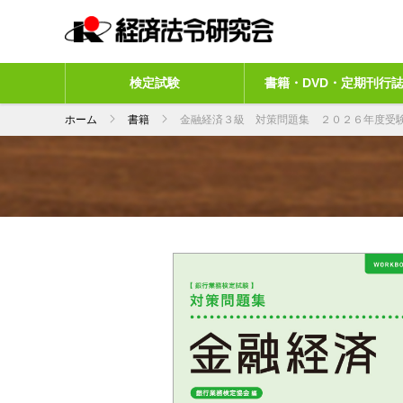
検定試験
書籍・DVD・定期刊行
ホーム
書籍
金融経済３級 対策問題集 ２０２６年度受