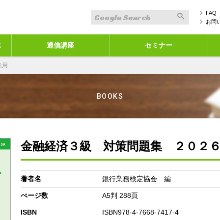
FAQ
お問
誌
通信講座
セミナー
験用
BOOKS
金融経済３級 対策問題集 ２０２
著者名
銀行業務検定協会 編
ぺージ数
A5判 288頁
ISBN
ISBN978-4-7668-7417-4