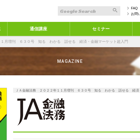
FAQ
お問
誌
通信講座
セミナー
１１月増刊 ６３０号 知る わかる 話せる 経済・金融マーケット超入門
MAGAZINE
ＪＡ金融法務 ２０２２年１１月増刊 ６３０号 知る わかる 話せる 経