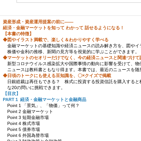
資産形成・資産運用提案の前に――
経済・金融マーケットを知って わかって 話せるようになる！
【本書の特徴】
◆図やイラスト満載で、楽しく＆わかりやすく学べる
金融マーケットの基礎知識や経済ニュースの読み解き方を、図やイ
株価や金利の推移、新聞の見方等を視覚的に学ぶことができます。
◆マーケットのセオリーだけでなく、今の経済ニュースと関連づけて
新型コロナウイルス感染拡大や国際事情の動向に影響を受けて、物
ニュースは教科書ともなり得ます。本書では、最近のニュースを随
◆日頃のトークにも使える豆知識を、〇×クイズで掲載
日銀総裁は再任もできる？ 株式に投資する投資信託を購入すると
な20の問いに挑戦できます。
【目次】
PART１ 経済・金融マーケットと金融商品
Point 1 「景気」、「物価」って何？
Point 2 金融マーケット
Point 3 短期金融市場
Point 4 株式市場
Point 5 債券市場
Point 6 外国為替市場