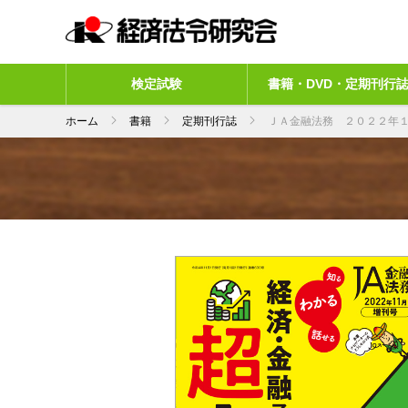
検定試験
書籍・DVD・定期刊行
ホーム
書籍
定期刊行誌
ＪＡ金融法務 ２０２２年