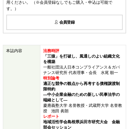
用ください。 （※会員登録なしでもご購入・申込は可能で
す。）
会員登録
本誌内容
法務時評
「三猿」を打破し、風通しのよい組織文化
を構築
一般社団法人日本コンプライアンス＆ガバ
ナンス研究所 代表理事・会長 水尾 順一
特別論考
適正な競争の観点から再考する債権譲渡制
限特約
―中小企業金融のための新しい民事法学の
端緒として―
慶應義塾大学 名誉教授・武蔵野大学 名誉教
授 池田 眞朗
レポート
地域活性学会島根県浜田市研究大会 金融
部会セッション