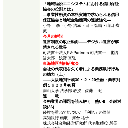
「地域経済エコシステムにおける信用保証
協会の役割とは」
―事業性融資の本格実施で求められる信用
保証協会と地域金融機関の連携強化―
小野 拳・小野 浩幸・日下 智晴・山口 省
藏
今月の解説
遺言制度の改正動向――デジタル遺言が解
禁される世界
司法書士法人F＆Partners 司法書士 北詰
健太郎・浅野 真弘
東海地区判例研究会
会社の代表権を欠く者による業務執行行為
の効力（上）
――大阪地判平成30・２・20金融・商事判
例１６２０号48頁
南山大学 法学部 教授 佐藤 勤
連 載
金融業界の課題を読み解く 熱い‼ 金融対
談
(
36
)
経験を重ねて気づいた「利他」の価値
高知銀行 頭取 河合 祐子
株式会社金融経営研究所 代表取締役 所長