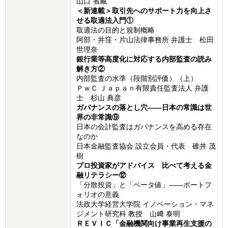
山口 省藏
＜新連載
＞取引先へのサポート力を向上さ
せる取適法入門①
取適法の目的と規制概略
阿部・井窪・片山法律事務所 弁護士 松田
世理奈
銀行業等高度化に対応する内部監査の読み
解き方②
内部監査の水準（段階別評価）（上）
ＰｗＣ Ｊａｐａｎ有限責任監査法人 弁護
士 杉山 典彦
ガバナンスの落とし穴――日本の常識は世
界の非常識⑨
日本の会計監査はガバナンスを高める存在
なのか
日本金融監査協会 設立会員・代表 碓井 茂
樹
プロ投資家がアドバイス 比べて考える金
融リテラシー⑫
「分散投資」と「ベータ値」――ポートフ
ォリオの意義
法政大学経営大学院 イノベーション・マネ
ジメント研究科 教授 山﨑 泰明
ＲＥＶＩＣ「金融機関向け事業再生支援の