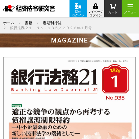
団体
マイページ
カート
メニュー
ログイン
ログイン
ホーム
書籍
定期刊行誌
銀行法務２１ Ｎｏ．９３５／２０２６年１月号
MAGAZINE