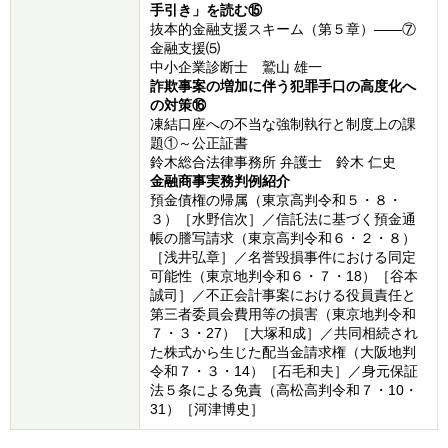
手引き」を読む⑮
抜本的金融支援スキーム（第５章）――⑦
金融支援⑸
中小企業診断士 鷲山 雄一
詐欺事案の増加に伴う犯罪手口の高度化へ
の対策⑯
凍結口座への不当な強制執行と制度上の課
題①～公正証書
鈴木総合法律事務所 弁護士 鈴木 仁史
金融商事実務判例紹介
預金債権の帰属（東京高判令和５・８・
３）［水野信次］／信託法に基づく預金通
帳の謄写請求（東京高判令和６・２・８）
［浅井弘章］／名誉毀損事件における同定
可能性（東京地判令和６・７・18）［谷本
誠司］／不正会計事案における役員責任と
第三者委員会費用等の損害（東京地判令和
７・３・27）［大塚和成］／共同相続され
た株式から生じた配当金請求権（大阪地判
令和７・３・14）［石毛和夫］／身元保証
法５条による免責（高松高判令和７・10・
31）［河津博史］