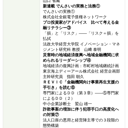
山口 省藏
新連載 でんさいの実務と法務①
でんさいの実務①
株式会社全銀電子債権ネットワーク
プロ投資家がアドバイス 比べて考える金
融リテラシー③
「損」と「リスク」――「リスク＝損」を
払拭
法政大学経営大学院 イノベーション・マネ
ジメント研究科 教授 山﨑 泰明
災害時の地域経済復興へ地域金融機関に求
められるリーダーシップ④
地域経済の復興計画：市町村地域継続計画
東京海上ディーアール株式会社 経営企画部
主幹研究員 指田 朝久
ＲＥＶＩＣ「金融機関向け事業再生支援の
手引き」を読む⑥
専門家によるＤＤ（第３章）――⑤専門家
によるＤＤ（２）
中小企業診断士 鷲山 雄一
詐欺事案の増加に伴う犯罪手口の高度化へ
の対策⑦
法人口座の悪用と経営陣主導での３段階の
態勢構築