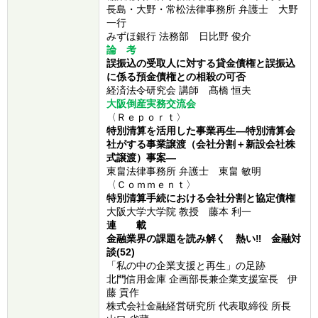
長島・大野・常松法律事務所 弁護士 大野
一行
みずほ銀行 法務部 日比野 俊介
論 考
誤振込の受取人に対する貸金債権と誤振込
に係る預金債権との相殺の可否
経済法令研究会 講師 髙橋 恒夫
大阪倒産実務交流会
〈Ｒｅｐｏｒｔ〉
特別清算を活用した事業再生―特別清算会
社がする事業譲渡（会社分割＋新設会社株
式譲渡）事案―
東畠法律事務所 弁護士 東畠 敏明
〈Ｃｏｍｍｅｎｔ〉
特別清算手続における会社分割と協定債権
大阪大学大学院 教授 藤本 利一
連 載
金融業界の課題を読み解く 熱い‼ 金融対
談
(52)
「私の中の企業支援と再生」の足跡
北門信用金庫 企画部長兼企業支援室長 伊
藤 貢作
株式会社金融経営研究所 代表取締役 所長