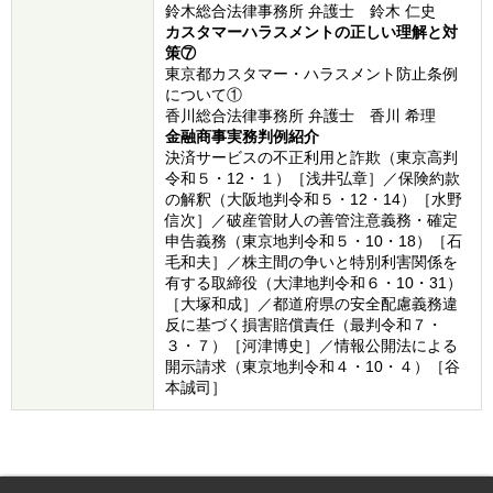
鈴木総合法律事務所 弁護士 鈴木 仁史
カスタマーハラスメントの正しい理解と対
策⑦
東京都カスタマー・ハラスメント防止条例
について①
香川総合法律事務所 弁護士 香川 希理
金融商事実務判例紹介
決済サービスの不正利用と詐欺（東京高判
令和５・12・１）［浅井弘章］／保険約款
の解釈（大阪地判令和５・12・14）［水野
信次］／破産管財人の善管注意義務・確定
申告義務（東京地判令和５・10・18）［石
毛和夫］／株主間の争いと特別利害関係を
有する取締役（大津地判令和６・10・31）
［大塚和成］／都道府県の安全配慮義務違
反に基づく損害賠償責任（最判令和７・
３・７）［河津博史］／情報公開法による
開示請求（東京地判令和４・10・４）［谷
本誠司］