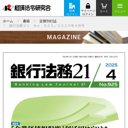
団体
マイページ
カート
メニュー
ログイン
ログイン
ホーム
書籍
定期刊行誌
銀行法務２１ Ｎｏ．９２５／２０２５年４月号
MAGAZINE