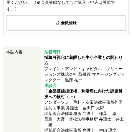
用ください。 （※会員登録なしでもご購入・申込は可能で
す。）
会員登録
本誌内容
法務時評
採算可視化に着眼した中小企業との関わり
方
ブレイン・アンド・キャピタル・ソリュー
ションズ株式会社 取締役 マネージングディ
レクター 黒澤 祐一
座談会
「企業価値担保権」利活用に向けた課題解
決への検討（上）
アンダーソン・毛利・友常法律事務所外国
法共同事業 弁護士 粟田口 太郎
稲葉総合法律事務所 弁護士 稲葉 譲
長島・大野・常松法律事務所 弁護士 井上
聡
稲葉総合法律事務所 弁護士 牛山 琢文