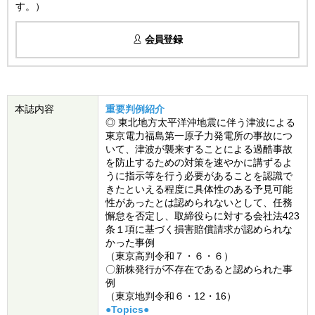
す。）
会員登録
本誌内容
重要判例紹介
◎ 東北地方太平洋沖地震に伴う津波による
東京電力福島第一原子力発電所の事故につ
いて、津波が襲来することによる過酷事故
を防止するための対策を速やかに講ずるよ
うに指示等を行う必要があることを認識で
きたといえる程度に具体性のある予見可能
性があったとは認められないとして、任務
懈怠を否定し、取締役らに対する会社法423
条１項に基づく損害賠償請求が認められな
かった事例
（東京高判令和７・６・６）
〇新株発行が不存在であると認められた事
例
（東京地判令和６・12・16）
●Topics●