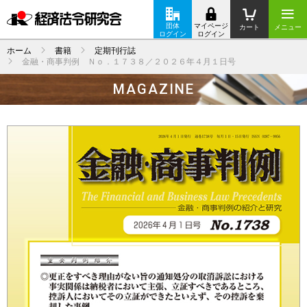
団体
マイページ
カート
メニュー
ログイン
ログイン
ホーム
書籍
定期刊行誌
金融・商事判例 Ｎｏ．１７３８／２０２６年４月１日号
MAGAZINE