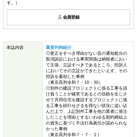
す。）
会員登録
本誌内容
重要判例紹介
◎更正をすべき理由がない旨の通知処分の
取消訴訟における事実関係は納税者におい
て主張、立証すべきであるところ、控訴人
においてその立証ができたといえず、その
控訴を棄却した事例
（東京高判令和７・10・30）
◎別件の建設プロジェクトに係る工事を請
け負うことが確実であるとの信頼を生じさ
せて共同住宅を建設するプロジェクトに係
る工事を続行せざるを得ない状況に追い込
んだ上で、上記別件工事を他の業者に発注
したことを理由とするいわゆる契約締結上
の過失に基づく不法行為責任が認められな
かった事例
（東京高判令和７・７・２）