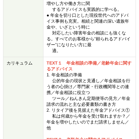
増やし方や働き方に関
するアドバイスも実践的に学べる。
● 年金を切り口とした現役世代へのアドバ
イス事例も充実。相続と関連の深い遺族年
金や、いざという時に
対応したい障害年金の相談にも強くな
る。すべてのお客様から“頼られるアドバイ
ザー”になりたい方に最
適。
カリキュラム
TEXT１ 年金相談の準備／老齢年金に関す
るアドバイス
1. 年金相談の準備
公的年金の現状と見通し／年金相談を行
う者の心掛け／専門家・行政機関等との連
携／年金相談に役立つ
ツール／ねんきん定期便等の見方／年金
請求の流れと主な必要書類の書き方
2. リタイア後を見据えた年金アドバイス①
私は何歳から年金を受け取れますか？／
年金を増やしたいのでまだ請求しません／
他