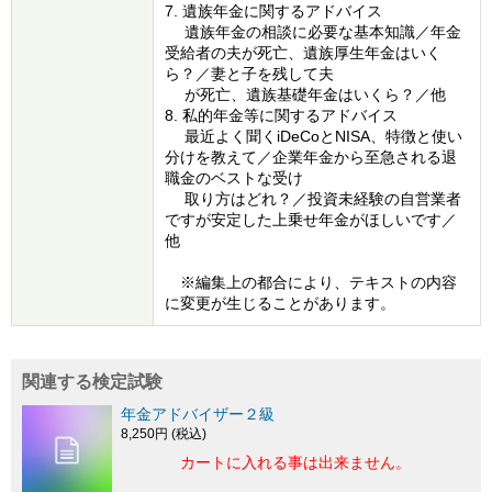
7. 遺族年金に関するアドバイス
遺族年金の相談に必要な基本知識／年金
受給者の夫が死亡、遺族厚生年金はいく
ら？／妻と子を残して夫
が死亡、遺族基礎年金はいくら？／他
8. 私的年金等に関するアドバイス
最近よく聞くiDeCoとNISA、特徴と使い
分けを教えて／企業年金から至急される退
職金のベストな受け
取り方はどれ？／投資未経験の自営業者
ですが安定した上乗せ年金がほしいです／
他
※編集上の都合により、テキストの内容
に変更が生じることがあります。
関連する検定試験
年金アドバイザー２級
8,250円 (税込)
カートに入れる事は出来ません。