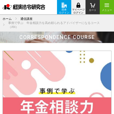
団体
マイページ
カート
メニュー
ログイン
ログイン
ホーム
通信講座
事例で学ぶ 年金相談力を高め頼られるアドバイザーになるコース
（AN）
CORRESPONDENCE COURSE