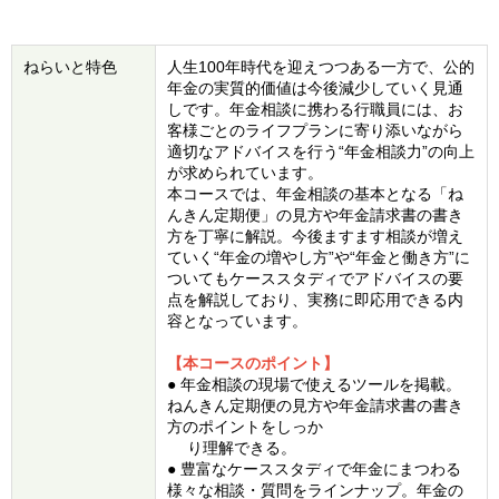
ねらいと特色
人生100年時代を迎えつつある一方で、公的
年金の実質的価値は今後減少していく見通
しです。年金相談に携わる行職員には、お
客様ごとのライフプランに寄り添いながら
適切なアドバイスを行う“年金相談力”の向上
が求められています。
本コースでは、年金相談の基本となる「ね
んきん定期便」の見方や年金請求書の書き
方を丁寧に解説。今後ますます相談が増え
ていく“年金の増やし方”や“年金と働き方”に
ついてもケーススタディでアドバイスの要
点を解説しており、実務に即応用できる内
容となっています。
【本コースのポイント】
● 年金相談の現場で使えるツールを掲載。
ねんきん定期便の見方や年金請求書の書き
方のポイントをしっか
り理解できる。
● 豊富なケーススタディで年金にまつわる
様々な相談・質問をラインナップ。年金の