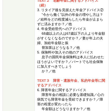
TEXT２ 老齢年金に関するアドバイス
（続）
3. リタイア後を見据えた年金アドバイス②
”今から働く”以外の年金の増やし方は？
／給料をどの程度減らしたら年金が止まら
ずに済みますか？／他
4. 年金受給世代へのアドバイス
68歳以上の人は67歳以下の人より年金額
がすくなくなるのですか？／妻が年上の夫
婦、加給年金額と振
替加算はどうなる？／他
5. 保険料や加入その他のアドバイス
息子の国民年金保険料は本人に払わせた
ほうがよいですか？／パートでも社会保険
に加入すべきでしょう
か？／他
TEXT３ 障害・遺族年金、私的年金等に関
するアドバイス
6. 障害年金に関するアドバイス
障害年金の相談に必要な基礎知識／心の
病気でも障害年金を受給できますか？／障
害の程度が変わったら
年金額はどうなりますか？／他