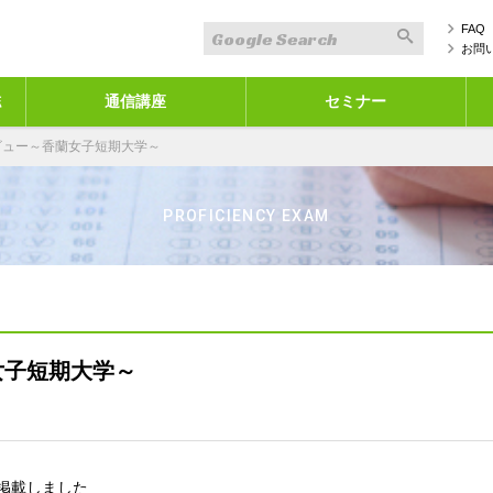
FAQ
お問
誌
通信講座
セミナー
ビュー～香蘭女子短期大学～
PROFICIENCY EXAM
女子短期大学～
を掲載しました