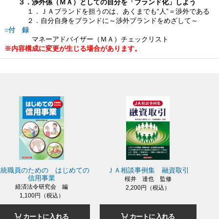
３．渉外係（ＭＡ）としての自分を「ブランド化」しよう
１．ＪＡブランドを担うのは、あくまでも“人”＝渉外である
２．自分自身をブランドに～渉外ブランドをめざして～
○付 録
マネーアドバイザー（ＭＡ）チェックリスト
※内容構成に変更が生じる場合があります。
系統職員のための はじめての
ＪＡ相談事例集 融資取引
信用事業
桜井 達也 監修
経済法令研究会 編
2,200円（税込）
1,100円（税込）
カートに入れる
カートに入れる