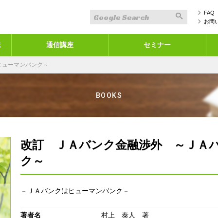
FAQ
お問
誌
通信講座
セミナー
ヒューマンバンク～
BOOKS
改訂 ＪＡバンク金融渉外 ～ＪＡ
ク～
－ＪＡバンクはヒューマンバンク－
著者名
村上 泰人 著