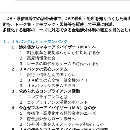
JA・県信連等での渉外研修で、JAの長所・短所を知りつくした著
術を、トーク集・デモブック・図解等を駆使して平易に解説。
多様化する顧客のニーズに対応できる金融渉外体制の確立を目的とし
１．ＪＡバンクはヒューマンバンク
１．渉外係からマネーアドバイザー（ＭＡ）へ
１．制度改革と規制緩和がいかに対応するか
２．高度情報化社会
３．レースの時代からゲームの時代へ / ほか
２．ＪＡバンクの安心システム
１．銀行・信金なんて怖くない
２．ＪＡ経営の安全性・健全性のＰＲ
３．ＪＡバンクシステムのＰＲ
３．求められるコンプライアンス活動
１．コンプライアンスとは
２．コンプライアンス活動のポイント
４．今なぜマネーアドバイザー（ＭＡ）なのか
１．多様化・高度化する預貯金者のニーズ
２．貯金渉外からローン渉外へ
３．渉外係＝集金人イメージからの脱皮 / ほか
５．ＪＡの使命とマネーアドバイザー（ＭＡ）の役割