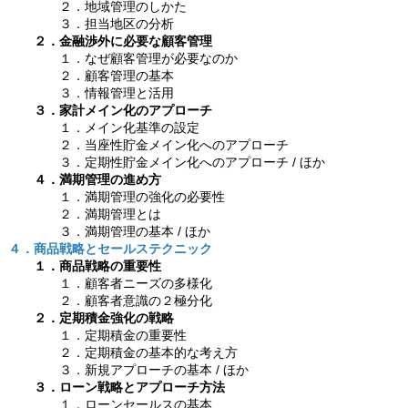
２．地域管理のしかた
３．担当地区の分析
２．金融渉外に必要な顧客管理
１．なぜ顧客管理が必要なのか
２．顧客管理の基本
３．情報管理と活用
３．家計メイン化のアプローチ
１．メイン化基準の設定
２．当座性貯金メイン化へのアプローチ
３．定期性貯金メイン化へのアプローチ / ほか
４．満期管理の進め方
１．満期管理の強化の必要性
２．満期管理とは
３．満期管理の基本 / ほか
４．商品戦略とセールステクニック
１．商品戦略の重要性
１．顧客者ニーズの多様化
２．顧客者意識の２極分化
２．定期積金強化の戦略
１．定期積金の重要性
２．定期積金の基本的な考え方
３．新規アプローチの基本 / ほか
３．ローン戦略とアプローチ方法
１．ローンセールスの基本