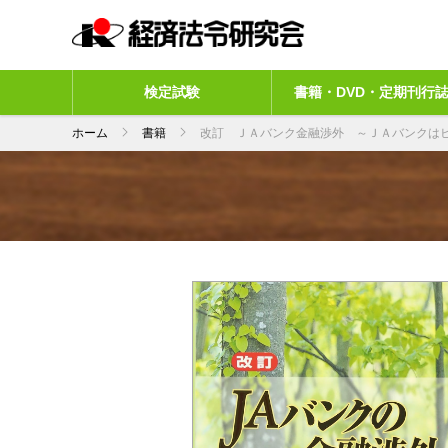
検定試験
書籍・DVD・定期刊行
ホーム
書籍
改訂 ＪＡバンク金融渉外 ～ＪＡバンクは