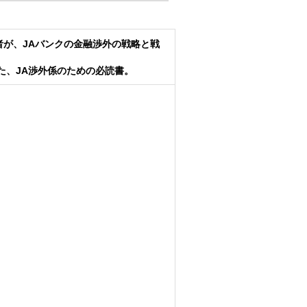
者が、JAバンクの金融渉外の戦略と戦
た、JA渉外係のための必読書。