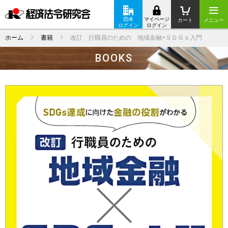
団体
マイページ
カート
メニュー
ログイン
ログイン
ホーム
書籍
改訂 行職員のための 地域金融×ＳＤＧｓ入門
BOOKS