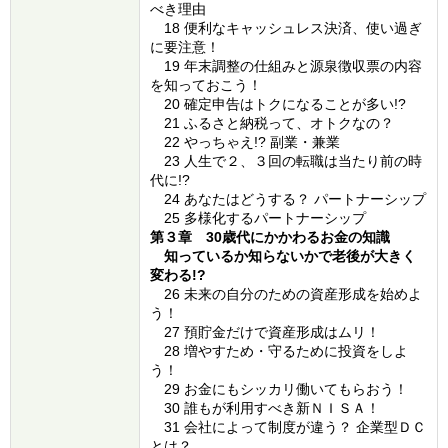
べき理由
18 便利なキャッシュレス決済、使い過ぎ
に要注意！
19 年末調整の仕組みと源泉徴収票の内容
を知っておこう！
20 確定申告はトクになることが多い!?
21 ふるさと納税って、オトクなの？
22 やっちゃえ!? 副業・兼業
23 人生で２、３回の転職は当たり前の時
代に!?
24 あなたはどうする？ パートナーシップ
25 多様化するパートナーシップ
第３章 30歳代にかかわるお金の知識
知っているか知らないかで老後が大きく
変わる!?
26 未来の自分のための資産形成を始めよ
う！
27 預貯金だけで資産形成はムリ！
28 増やすため・守るために投資をしよ
う！
29 お金にもシッカリ働いてもらおう！
30 誰もが利用すべき新ＮＩＳＡ！
31 会社によって制度が違う？ 企業型ＤＣ
とは？