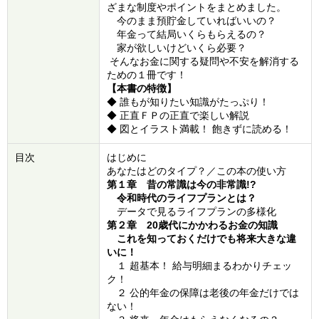
ざまな制度やポイントをまとめました。
今のまま預貯金していればいいの？
年金って結局いくらもらえるの？
家が欲しいけどいくら必要？
そんなお金に関する疑問や不安を解消する
ための１冊です！
【本書の特徴】
◆ 誰もが知りたい知識がたっぷり！
◆ 正直ＦＰの正直で楽しい解説
◆ 図とイラスト満載！ 飽きずに読める！
目次
はじめに
あなたはどのタイプ？／この本の使い方
第１章 昔の常識は今の非常識!?
令和時代のライフプランとは？
データで見るライフプランの多様化
第２章 20歳代にかかわるお金の知識
これを知っておくだけでも将来大きな違
いに！
１ 超基本！ 給与明細まるわかりチェッ
ク！
２ 公的年金の保障は老後の年金だけでは
ない！