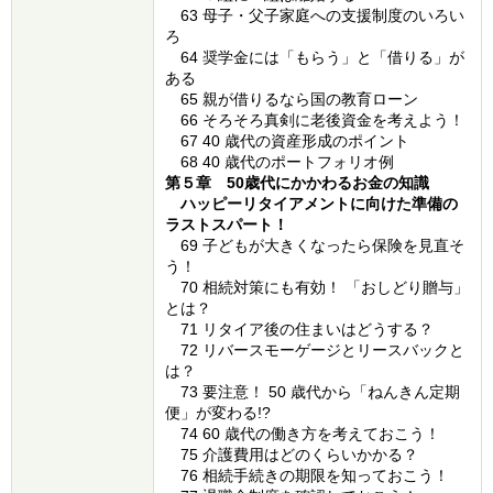
63 母子・父子家庭への支援制度のいろい
ろ
64 奨学金には「もらう」と「借りる」が
ある
65 親が借りるなら国の教育ローン
66 そろそろ真剣に老後資金を考えよう！
67 40 歳代の資産形成のポイント
68 40 歳代のポートフォリオ例
第５章 50歳代にかかわるお金の知識
ハッピーリタイアメントに向けた準備の
ラストスパート！
69 子どもが大きくなったら保険を見直そ
う！
70 相続対策にも有効！ 「おしどり贈与」
とは？
71 リタイア後の住まいはどうする？
72 リバースモーゲージとリースバックと
は？
73 要注意！ 50 歳代から「ねんきん定期
便」が変わる!?
74 60 歳代の働き方を考えておこう！
75 介護費用はどのくらいかかる？
76 相続手続きの期限を知っておこう！