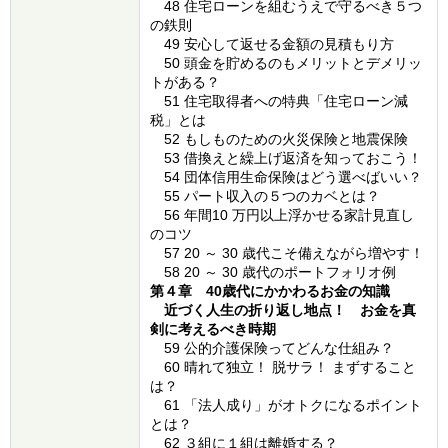
48 住宅ローンを組むうえで守るべき５つ
の鉄則
49 安心して返せる金額の見積もり方
50 頭金を貯めるのもメリットとデメリッ
トがある？
51 住宅取得者への特典「住宅ローン減
税」とは
52 もしものための火災保険と地震保険
53 借換えと繰上げ返済を知っておこう！
54 団体信用生命保険はどう選べばいい？
55 パート収入の５つのカベとは？
56 年間10 万円以上浮かせる家計見直し
のコツ
57 20 ～ 30 歳代こそ備えながら増やす！
58 20 ～ 30 歳代のポートフォリオ例
第４章 40歳代にかかわるお金の知識
近づく人生の折り返し地点！ お金を真
剣に考えるべき時期
59 公的介護保険ってどんな仕組み？
60 晴れて独立！ 脱サラ！ まずすること
は？
61 「法人成り」がオトクになるポイント
とは？
62 ３組に１組は離婚する？