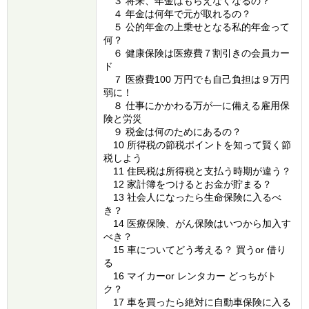
３ 将来、年金はもらえなくなるの？
４ 年金は何年で元が取れるの？
５ 公的年金の上乗せとなる私的年金って
何？
６ 健康保険は医療費７割引きの会員カー
ド
７ 医療費100 万円でも自己負担は９万円
弱に！
８ 仕事にかかわる万が一に備える雇用保
険と労災
９ 税金は何のためにあるの？
10 所得税の節税ポイントを知って賢く節
税しよう
11 住民税は所得税と支払う時期が違う？
12 家計簿をつけるとお金が貯まる？
13 社会人になったら生命保険に入るべ
き？
14 医療保険、がん保険はいつから加入す
べき？
15 車についてどう考える？ 買うor 借り
る
16 マイカーor レンタカー どっちがト
ク？
17 車を買ったら絶対に自動車保険に入る