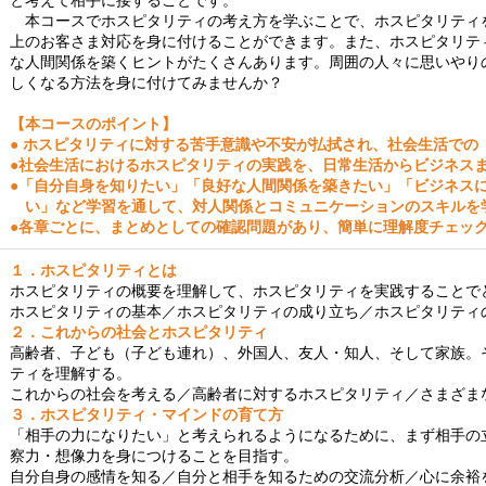
と考えて相手に接することです。
本コースでホスピタリティの考え方を学ぶことで、ホスピタリティ
上のお客さま対応を身に付けることができます。また、ホスピタリテ
な人間関係を築くヒントがたくさんあります。周囲の人々に思いやり
しくなる方法を身に付けてみませんか？
【本コースのポイント】
● ホスピタリティに対する苦手意識や不安が払拭され、社会生活での
●社会生活におけるホスピタリティの実践を、日常生活からビジネス
●「自分自身を知りたい」「良好な人間関係を築きたい」「ビジネス
い」など学習を通して、対人関係とコミュニケーションのスキルを
●各章ごとに、まとめとしての確認問題があり、簡単に理解度チェッ
１．ホスピタリティとは
ホスピタリティの概要を理解して、ホスピタリティを実践することで
ホスピタリティの基本／ホスピタリティの成り立ち／ホスピタリティ
２．これからの社会とホスピタリティ
高齢者、子ども（子ども連れ）、外国人、友人・知人、そして家族。
ティを理解する。
これからの社会を考える／高齢者に対するホスピタリティ／さまざま
３．ホスピタリティ・マインドの育て方
「相手の力になりたい」と考えられるようになるために、まず相手の
察力・想像力を身につけることを目指す。
自分自身の感情を知る／自分と相手を知るための交流分析／心に余裕