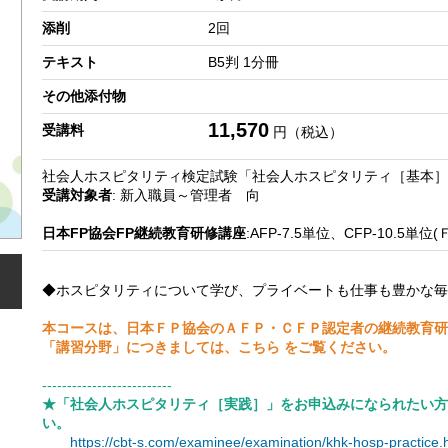
添削
2回
テキスト
B5判 1分冊
その他添付物
11,570
受講料
円（税込）
社会人ホスピタリティ検定試験「社会人ホスピタリティ［基本］
受講対象者
: 新入職員～管理者 向
日本FP協会FP継続教育研修講座
:AFP-7.5単位、CFP-10.5単
◆ホスピタリティについて学び、プライベートも仕事も豊かな毎
本コースは、日本ＦＰ協会のＡＦＰ・ＣＦＰ認定者の継続教育研
「講習分野」につきましては、
こちら
をご覧ください。
--------------------------
★「社会人ホスピタリティ［実践］」をお申込みになられたい方
い。
https://cbt-s.com/examinee/examination/khk-hosp-practice.