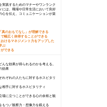
を実践するためのマナーやワンランク
ィには、職場や日常生活において良好
の心を伝え、コミュニケーションが楽
「真のおもてなし」が理解できる
まで幅広く体得することができる
におけるマネジメント力をアップした
学ぶ
クができる
どんな効果が得られるのかを考える。
の効果
それぞれの人たちに対するホスピタリ
な相手に対するホスピタリティ
立場に立つことができる心の余裕と観
をもつ／観察力・想像力を鍛える