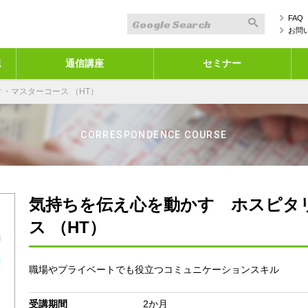
FAQ
お問
誌
通信講座
セミナー
・マスターコース （HT）
CORRESPONDENCE COURSE
気持ちを伝え心を動かす ホスピタ
ス （HT）
職場やプライベートでも役立つコミュニケーションスキル
受講期間
2か月