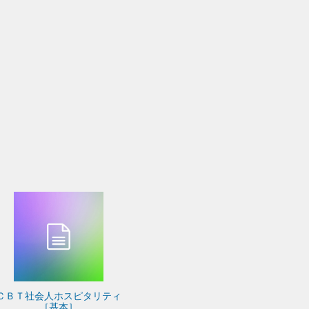
ＣＢＴ社会人ホスピタリティ
［基本］