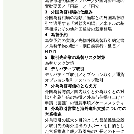
為替市場の構成メンバー／外国為替市場の
変動要因／「円高」と「円安」
3 . 外国為替相場の仕組み
外国為替相場の種類／顧客との外国為替取
引で適用する「対顧客相場」／米ドルの基
準相場とその他外国通貨の裁定相場
4 . 為替予約
為替予約の実務／先物外国為替取引約定書
／為替予約の取消・期日前実行・延長／
H.R.R.
5 . 取引先企業の為替リスク対策
為替リスク対策
6 . デリバティブ取引
デリバティブ取引／オプション取引／通貨
オプション取引／スワップ取引
7 . 外為為替与信のとらえ方
外国為替与信／国内取引と外為取引との対
比と外為与信の特徴／外為与信採り上げと
申請（稟議）の留意事項／ケーススタディ
8 . 外為取引営業と海外進出支援についての
営業推進
外為取引の拡大を目的とした営業推進全般
／取引先の海外進出のサポートを目的とし
た営業推進全般／取引先の社長とのトーク