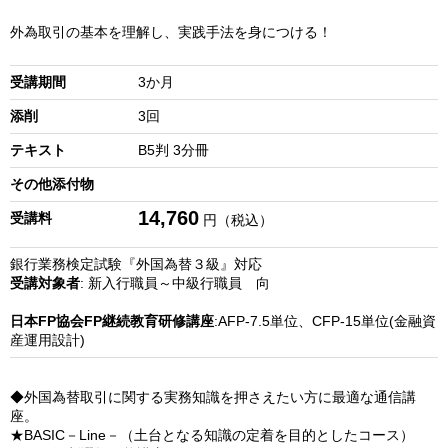
外為取引の基本を理解し、実践手法を身につける！
受講期間
3か月
添削
3回
テキスト
B5判 3分冊
その他添付物
14,760
受講料
円（税込）
銀行業務検定試験『外国為替３級』対応
受講対象者
: 新入行職員～中級行職員 向
日本FP協会FP継続教育研修講座
:AFP-7.5単位、CFP-15単位(金融資
産運用設計)
◆外国為替取引に関する実務知識を押さえたい方に最適な通信講
座。
★BASIC－Line－（土台となる知識の定着を目的としたコース）