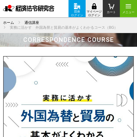
団体
マイページ
カート
メニュー
ログイン
ログイン
ホーム
通信講座
実務に活かす 外国為替と貿易の基本がよくわかるコース（BG）
CORRESPONDENCE COURSE