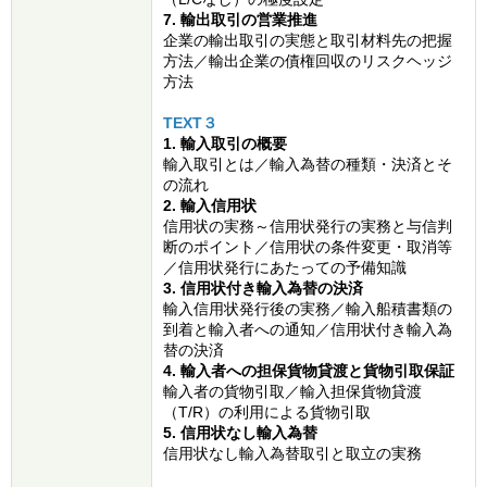
7. 輸出取引の営業推進
企業の輸出取引の実態と取引材料先の把握
方法／輸出企業の債権回収のリスクヘッジ
方法
TEXT３
1. 輸入取引の概要
輸入取引とは／輸入為替の種類・決済とそ
の流れ
2. 輸入信用状
信用状の実務～信用状発行の実務と与信判
断のポイント／信用状の条件変更・取消等
／信用状発行にあたっての予備知識
3. 信用状付き輸入為替の決済
輸入信用状発行後の実務／輸入船積書類の
到着と輸入者への通知／信用状付き輸入為
替の決済
4. 輸入者への担保貨物貸渡と貨物引取保証
輸入者の貨物引取／輸入担保貨物貸渡
（T/R）の利用による貨物引取
5. 信用状なし輸入為替
信用状なし輸入為替取引と取立の実務