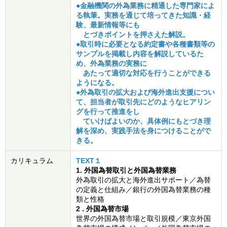
●金融機関の外為業務に精通した専門家によ
る執筆。実務を通じて培ってきた知識・経
験、最新情報等にも
とづきポイントを押さえた解説。
●取引時に必要となる約定書や各種書類等の
サンプルを掲載し内容を解説しているた
め、外為業務の実務に
あたって適切な対応を行うことができる
ようになる。
●外為取引の拡大および海外進出支援につい
て、担当者が取引先にどのようなヒアリン
グを行って推進をし
ていけばよいのか、具体例にもとづき理
解を深め、実践手法を身につけることがで
きる。
カリキュラム
TEXT１
1. 外国為替取引と外国為替業務
外為取引の拡大と海外進出サポート／為替
の定義と仕組み／銀行の外国為替業務の種
類と性格
2 . 外国為替市場
世界の外国為替市場と取引規模／東京外国