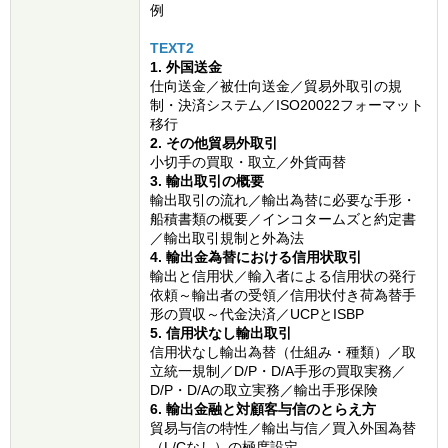
例
TEXT2
1. 外国送金
仕向送金／被仕向送金／貿易外取引の規
制・決済システム／ISO20022フォーマット
移行
2. その他貿易外取引
小切手の買取・取立／外貨両替
3. 輸出取引の概要
輸出取引の流れ／輸出為替に必要な手形・
船積書類の概要／インコタームズと約定書
／輸出取引規制と外為法
4. 輸出金為替における信用状取引
輸出と信用状／輸入者による信用状の発行
依頼～輸出者の受領／信用状付き荷為替手
形の買収～代金決済／UCPとISBP
5. 信用状なし輸出取引
信用状なし輸出為替（仕組み・種類）／取
立統一規制／D/P・D/A手形の買取実務／
D/P・D/Aの取立実務／輸出手形保険
6. 輸出金融と対顧客与信のとらえ方
貿易与信の特性／輸出与信／買入外国為替
（L/Cなし）の極度設定