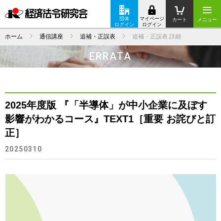
団体
マイページ
カート
メニュー
ログイン
ログイン
ホーム
通信講座
追補・正誤表
追補・正誤表 詳細
ERRATA
2025年度版 『「半導体」が中小企業に及ぼす
影響がわかるコース』TEXT1［重要 お詫びと訂
正］
20250310