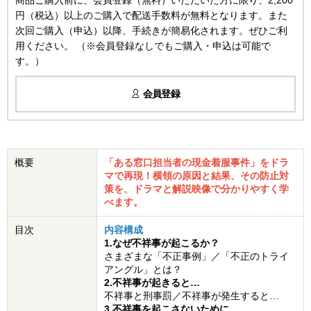
商品ご購入前に、会員登録（無料）いただいた方に限り、2,200
円（税込）以上のご購入で配送手数料が無料となります。また
次回ご購入（申込）以降、手続きが簡易化されます。ぜひご利
用ください。 （※会員登録なしでもご購入・申込は可能で
す。）
会員登録
概要
「ある窓口担当者の現金着服事件」をドラ
マで再現！横領の原因と結果、その防止対
策を、ドラマと解説映像で分かりやすく学
べます。
目次
内容構成
1.なぜ不祥事が起こるか？
さまざまな「不正事例」／「不正のトライ
アングル」とは？
2.不祥事が起きると…
不祥事と刑事罰／不祥事が発生すると…
3.不祥事を起こさないために