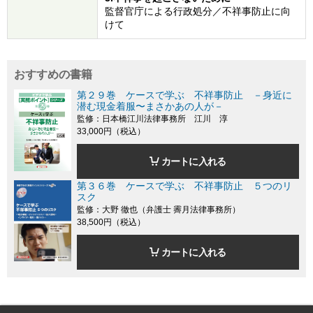
監督官庁による行政処分／不祥事防止に向
けて
おすすめの書籍
第２９巻 ケースで学ぶ 不祥事防止 －身近に
潜む現金着服〜まさかあの人が－
監修：日本橋江川法律事務所 江川 淳
33,000円（税込）
カートに入れる
第３６巻 ケースで学ぶ 不祥事防止 ５つのリ
スク
監修：大野 徹也（弁護士 霽月法律事務所）
38,500円（税込）
カートに入れる