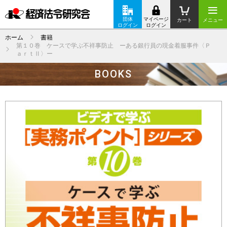
団体
マイページ
カート
メニュー
ログイン
ログイン
ホーム
書籍
第１０巻 ケースで学ぶ不祥事防止 ーある銀行員の現金着服事件〈Ｐ
ａｒｔⅡ〉ー
BOOKS