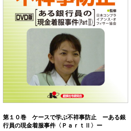
第１０巻 ケースで学ぶ不祥事防止 ーある銀
行員の現金着服事件〈ＰａｒｔⅡ〉ー