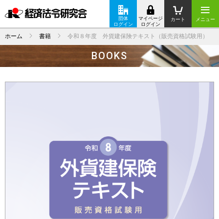
団体
マイページ
カート
メニュー
ログイン
ログイン
ホーム
書籍
令和８年度 外貨建保険テキスト（販売資格試験用）
BOOKS