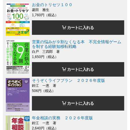
お金のトリセツ１００
菱田 雅生
1,760円（税込）
カートに入れる
営業の悩みが９割なくなる本 不完全情報ゲーム
を制する経験知移転戦略
白戸 三四郎 著
1,650円（税込）
カートに入れる
そうぞくライフプラン ２０２６年度版
鈴江 一恵 著
506円（税込）
カートに入れる
年金相談の実務 ２０２６年度版
鈴江 一恵 著
2,640円（税込）