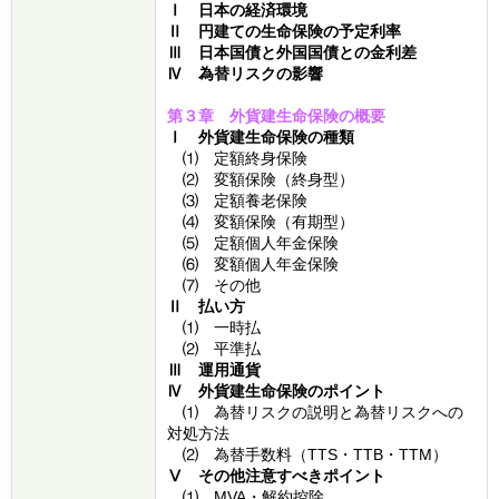
Ⅰ 日本の経済環境
Ⅱ 円建ての生命保険の予定利率
Ⅲ 日本国債と外国国債との金利差
Ⅳ 為替リスクの影響
第３章 外貨建生命保険の概要
Ⅰ 外貨建生命保険の種類
⑴ 定額終身保険
⑵ 変額保険（終身型）
⑶ 定額養老保険
⑷ 変額保険（有期型）
⑸ 定額個人年金保険
⑹ 変額個人年金保険
⑺ その他
Ⅱ 払い方
⑴ 一時払
⑵ 平準払
Ⅲ 運用通貨
Ⅳ 外貨建生命保険のポイント
⑴ 為替リスクの説明と為替リスクへの
対処方法
⑵ 為替手数料（TTS・TTB・TTM）
Ⅴ その他注意すべきポイント
⑴ MVA・解約控除