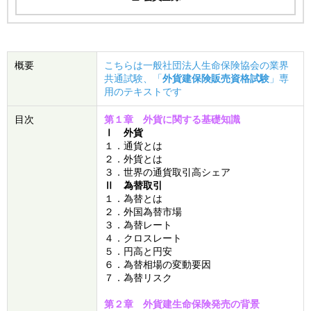
概要
こちらは一般社団法人生命保険協会の業界
共通試験、「
外貨建保険販売資格試験
」専
用のテキストです
目次
第１章 外貨に関する基礎知識
Ⅰ 外貨
１．通貨とは
２．外貨とは
３．世界の通貨取引高シェア
Ⅱ 為替取引
１．為替とは
２．外国為替市場
３．為替レート
４．クロスレート
５．円高と円安
６．為替相場の変動要因
７．為替リスク
第２章 外貨建生命保険発売の背景