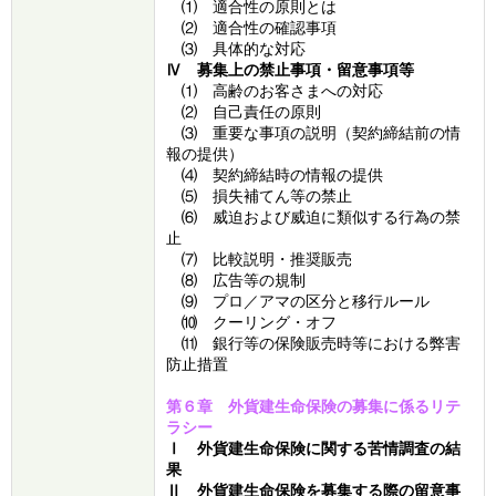
⑴ 適合性の原則とは
⑵ 適合性の確認事項
⑶ 具体的な対応
Ⅳ 募集上の禁止事項・留意事項等
⑴ 高齢のお客さまへの対応
⑵ 自己責任の原則
⑶ 重要な事項の説明（契約締結前の情
報の提供）
⑷ 契約締結時の情報の提供
⑸ 損失補てん等の禁止
⑹ 威迫および威迫に類似する行為の禁
止
⑺ 比較説明・推奨販売
⑻ 広告等の規制
⑼ プロ／アマの区分と移行ルール
⑽ クーリング・オフ
⑾ 銀行等の保険販売時等における弊害
防止措置
第６章 外貨建生命保険の募集に係るリテ
ラシー
Ⅰ 外貨建生命保険に関する苦情調査の結
果
Ⅱ 外貨建生命保険を募集する際の留意事