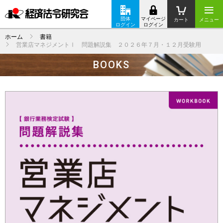
団体
マイページ
カート
メニュー
ログイン
ログイン
ホーム
書籍
営業店マネジメントⅠ 問題解説集 ２０２６年７月・１２月受験用
BOOKS