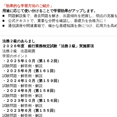
「効果的な学習方法のご紹介」
用途に応じて使い分けることで学習効果がアップします。
■ 問題解説集で、過去問題を解き、出題傾向
を把握し、
弱点の克服
■ 公式テキストで、重要な分野を確認し、基礎力を合格力に！
■ 通信講座や関連書籍で、確かな基礎知識を身につけ、応用力を高
法務２級のあらまし
２０２６年度 銀行業務検定試験「法務２級」実施要項
法務２級 出題範囲
学習のポイント
・２０２５年１０月（第１６２回）
試験問題・解答例・解説
・２０２５年６月（第１６１回）
試験問題・解答例・解説
・２０２４年１０月（第１５９回）
試験問題・解答例・解説
・２０２４年６月（第１５８回）
試験問題・解答例・解説
・２０２３年１０月（第１５６回）
試験問題・解答例・解説
・２０２３年６月（第１５５回）
試験問題・解答例・解説