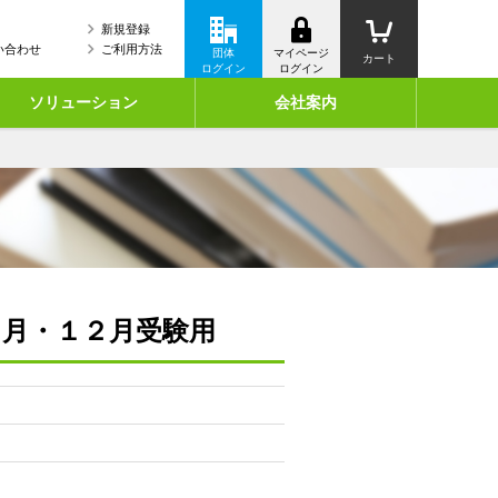
新規登録
い合わせ
ご利用方法
団体
マイページ
カート
ログイン
ログイン
ソリューション
会社案内
７月・１２月受験用