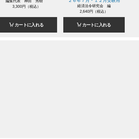
２６年７月・１２月受験用
編集代表 神田 秀樹
経済法令研究会 編
3,300円（税込）
2,640円（税込）
カートに入れる
カートに入れる