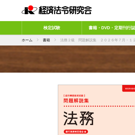
検定試験
書籍・DVD・定期刊行
ホーム
書籍
法務２級 問題解説集 ２０２６年７月・１