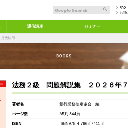
FAQ
お問
誌
通信講座
セミナー
２月受験用
BOOKS
法務２級 問題解説集 ２０２６年
著者名
銀行業務検定協会 編
ぺージ数
A5判 344頁
ISBN
ISBN978-4-7668-7411-2