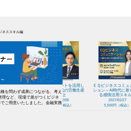
ビジネススキル編
マ
ＡＩエージェントを活用し
ＥＱビジネスコミュニケー
【
け
た人手不足時代の労働生産
ション～AI時代に差をつけ
ン
職種を問わず成果につながる、考え
性向上
る感情活用スキル～
わ
整理など、現場で差がつくビジネ
2027/02/06
2027/02/27
陣でご用意いたしました。金融実務
5,500円（税込）
5,500円（税込）