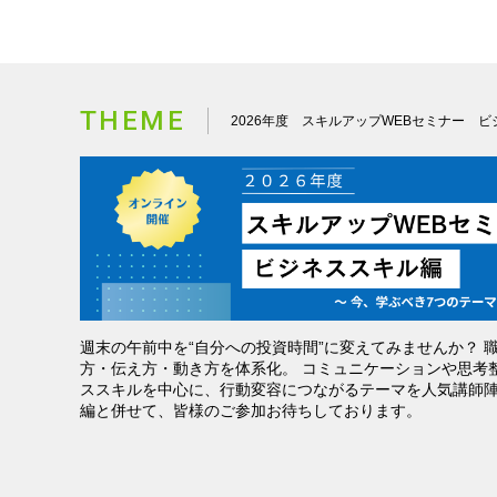
THEME
2026年度 スキルアップWEBセミナー 
高めるウェ
カスハラを未然に防ぐ！お
アンコンシャスバイアス
ング
客様をモンスター化させな
ネジメント～多様性を受
週末の午前中を“自分への投資時間”に変えてみませんか？ 
いコミュニケーション
入れる組織づくり～
2
方・伝え方・動き方を体系化。 コミュニケーションや思考
2026/10/03
2026/11/14
税込）
ススキルを中心に、行動変容につながるテーマを人気講師
5,500円（税込）
5,500円（税込）
編と併せて、皆様のご参加お待ちしております。