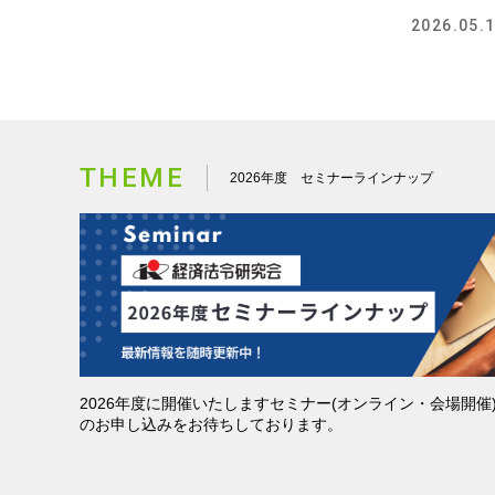
2026.05.
THEME
2026年度 セミナーラインナップ
今すぐ取り
仕事への活力を高めるウェ
カスハラを未然に防ぐ！
マーハラス
ルビーイング
客様をモンスター化させ
2026年度に開催いたしますセミナー(オンライン・会場開
策
いコミュニケーション
2026/08/22
のお申し込みをお待ちしております。
4
2026/10/03
5,500円（税込）
）
5,500円（税込）