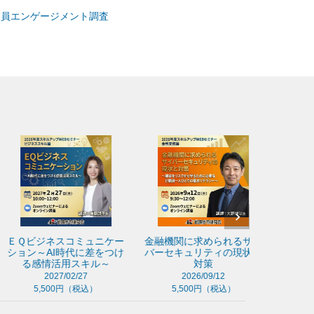
従業員エンゲージメント調査
Ｑビジネスコミュニケー
金融機関に求められるサイ
収益力改善
ョン～AI時代に差をつけ
バーセキュリティの現状と
方 ～企業支
る感情活用スキル～
対策
こと
2027/02/27
2026/09/12
202
5,500円（税込）
5,500円（税込）
5,50