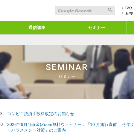
FAQ
お問
誌
通信講座
セミナー
SEMINAR
セミナー
23
コンビニ決済手数料改定のお知らせ
20
2026年9月4日(金)Zoom無料ウェビナー：「10 月施行直前！ 今
ーハラスメント対策」のご案内