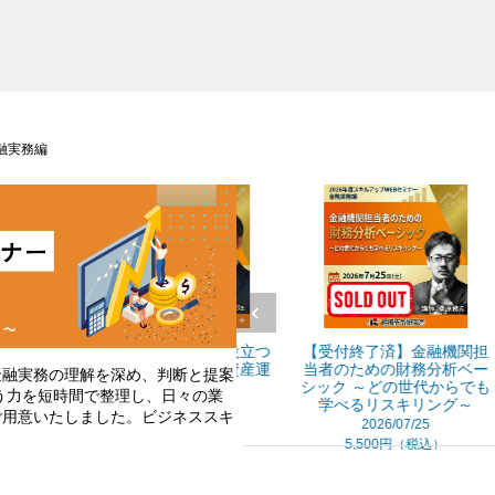
融実務編
小
お客さまへの提案に役立つ
【受付終了済】金融機関担
【
な
マーケットの見方・資産運
当者のための財務分析ベー
金融実務の理解を深め、判断と提案
用の考え方
シック ～どの世代からでも
う力を短時間で整理し、日々の業
学べるリスキリング～
2027/01/23
ご用意いたしました。ビジネススキ
2026/07/25
5,500円（税込）
5,500円（税込）