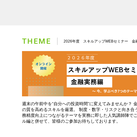
THEME
2026年度 スキルアップWEBセミナー 金
られるサイ
収益力改善支援の取り組み
粉飾決算の見抜き方 ～中
ィの現状と
方 ～企業支援で果たすべき
規模事業者向けの具体的
週末の午前中を“自分への投資時間”に変えてみませんか？ 
こととは～
実践について～
の質を高めるスキルを厳選。 制度・数字・リスクと向き合
2
2026/10/24
2026/12/12
務精度向上につながるテーマを実務に即した人気講師陣で
税込）
5,500円（税込）
5,500円（税込）
ル編と併せて、皆様のご参加お待ちしております。