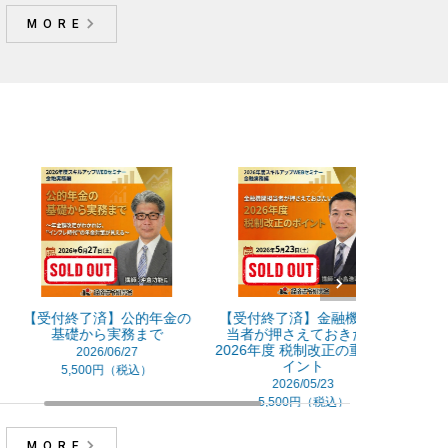
MORE
受付終了済】公的年金の
【受付終了済】金融機関担
【受付終了
基礎から実務まで
当者が押さえておきたい
キルアップ
2026年度 税制改正の重要ポ
金融実務
2026/06/27
イント
202
5,500円（税込）
2026/05/23
29,7
5,500円（税込）
MORE