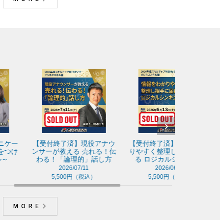
受付終了済】現役アナウ
【受付終了済】情報をわか
【受付終了
サーが教える 売れる！伝
りやすく整理し相手に届け
特典あり】
る！「論理的」話し方
る ロジカルシンキング
アップＷＥ
ネススキル
2026/07/11
2026/06/13
202
5,500円（税込）
5,500円（税込）
29,7
MORE