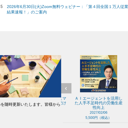
15
2026年6月30日(火)Zoom無料ウェビナー：「第４回全国１万人
結果速報！」のご案内
お
アンコンシャスバイアスマ
ＡＩエージェントを活用し
Ｅ
な
ネジメント～多様性を受け
た人手不足時代の労働生産
シ
催)を随時更新いたします。皆様から
入れる組織づくり～
性向上
2026/11/14
2027/02/06
5,500円（税込）
5,500円（税込）