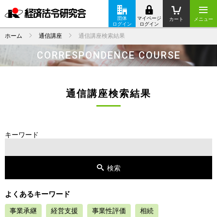
団体
マイページ
カート
メニュー
ログイン
ログイン
ホーム
通信講座
通信講座検索結果
CORRESPONDENCE COURSE
通信講座検索結果
キーワード
よくあるキーワード
事業承継
経営支援
事業性評価
相続