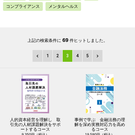
コンプライアンス
メンタルヘルス
69
上記の検索条件に
件ヒットしました。
1
2
3
4
5
人的資本経営を理解し 取
事例で学ぶ 金融法務の理
引先の人材課題解決をサポ
解を深め実務対応力を高め
ートするコース
るコース
9,350円（税込）
19,590円（税込）