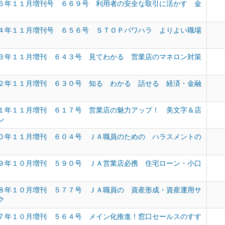
５年１１月増刊号 ６６９号 利用者の安全な取引に活かす 金
４年１１月増刊号 ６５６号 ＳＴＯＰパワハラ よりよい職場
３年１１月増刊 ６４３号 見てわかる 営業店のマネロン対策
２年１１月増刊 ６３０号 知る わかる 話せる 経済・金融
１年１１月増刊 ６１７号 営業店の魅力アップ！ 美文字＆店
ン
０年１１月増刊 ６０４号 ＪＡ職員のための ハラスメントの
９年１０月増刊 ５９０号 ＪＡ営業店必携 住宅ローン・小口
８年１０月増刊 ５７７号 ＪＡ職員の 資産形成・資産運用サ
ク
７年１０月増刊 ５６４号 メイン化推進！窓口セールスのすす