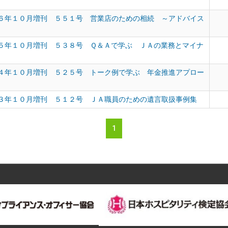
６年１０月増刊 ５５１号 営業店のための相続 ～アドバイス
５年１０月増刊 ５３８号 Ｑ＆Ａで学ぶ ＪＡの業務とマイナ
４年１０月増刊 ５２５号 トーク例で学ぶ 年金推進アプロー
３年１０月増刊 ５１２号 ＪＡ職員のための遺言取扱事例集
1