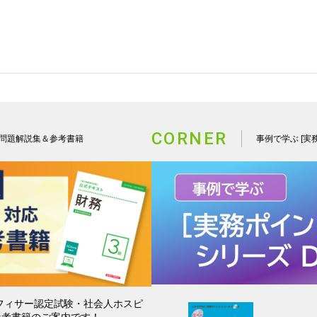
CORNER
応 問題解説集＆参考書籍
事例で学ぶ [実
オフィサー認定試験・社会人ホスピ