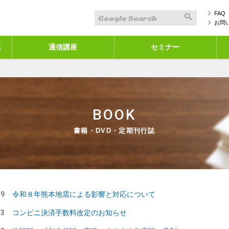
FAQ
お問
誌
通信講座
セミナー
BOOK
書籍・DVD・定期刊行誌
29
令和８年熊本地震による影響と対応について
23
コンビニ決済手数料改定のお知らせ