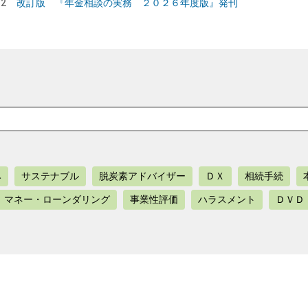
22
改訂版 『年金相談の実務 ２０２６年度版』発刊
み
サステナブル
脱炭素アドバイザー
ＤＸ
相続手続
マネー・ローンダリング
事業性評価
ハラスメント
ＤＶＤ