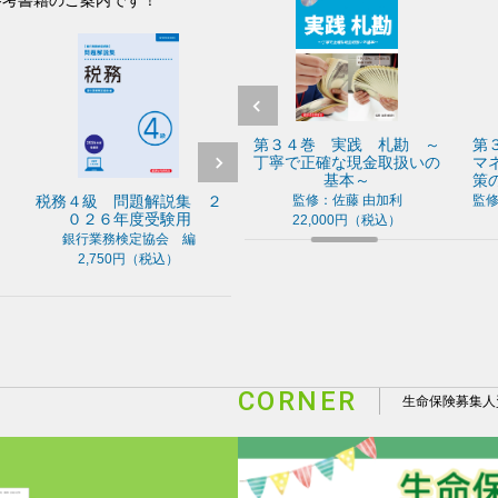
ト・参考書籍のご案内です！
５巻 ケースで学ぶ
第３４巻 実践 札勘 ～
第３３巻 ケ
タマーハラスメント対
丁寧で正確な現金取扱いの
マネー・ロー
応
基本～
策のポイント
級 問題解説集 ２
年金アドバイザー３級 問
年金アドバイザ
力：アビリート株式会社
監修：佐藤 由加利
監修：日本コンプ
２６年度受験用
題解説集 ２０２６年度受
題解説集 ２０
オフィサ
38,500円（税込）
22,000円（税込）
験用
験用
33,000
業務検定協会 編
銀行業務検定協会 編
銀行業務検定協
,750円（税込）
2,970円（税込）
2,970円（
CORNER
生命保険募集人