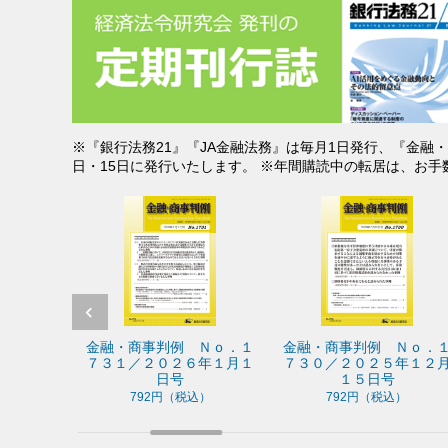
※『銀行法務21』『JA金融法務』は毎月1日発行、『金融
日・15日に発行いたします。 ※年間購読中の転居は、お
金融・商事判例 Ｎｏ．１
金融・商事判例 Ｎｏ．１
銀行
７３１／２０２６年１月１
７３０／２０２５年１２月
４／
日号
１５日号
792円（税込）
792円（税込）