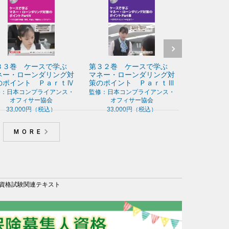
ースで学ぶ
第３２巻 ケースで学ぶ
第３１巻 はじめての
ンダリング対
マネー・ローンダリング対
ネスマナー －即戦力
 ＰａｒｔⅣ
策のポイント ＰａｒｔⅢ
て活躍するためのキホ
身につける－
ー４級 問
相続アドバイザー３級 問
外国為替３級 問題解説
ライアンス・
監修：日本コンプライアンス・
２６年度受
題解説集 ２０２６年度受
集 ２０２６年度受験用
ー協会
オフィサー協会
監修：塩塚 淳子（キャリア
験用
サルタント りあらいず 代
円（税込）
33,000円（税込）
銀行業務検定協会 編
33,000円（税込）
会 編
銀行業務検定協会 編
2,970円（税込）
税込）
2,970円（税込）
MORE
資格試験関連テキスト