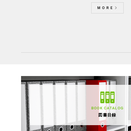
請求書払いをご希望のお客
令和８年度 一般課程試験
令和
MORE
様専用ページ
テキスト
0円（税込）
一般社団法人生命保険協会
一般
350円（税込）
BOOK CATALOG
図書目録