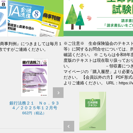
※ご注意※ 生命保険協会のテキス
・商事判例』につきましては毎月１
等）に関するお問合せについては、
手数ですがご連絡ください。
確認ください。 ※ こちらは令和8
度版のテキストは現在取り扱ってお
い。 －領収書につきましてー
マイページの「購入履歴」より必要な
ださい。 【会員以外の方】 PDF
よりご連絡ください。 URL：https://www.k
法務２１ Ｎｏ．９３
ＪＡ金融法務 Ｎｏ．６７
金融・商事判
２０２５年１２月号
０／２０２５年１２月号
７２９／２０
１日
662円（税込）
598円（税込）
792円（