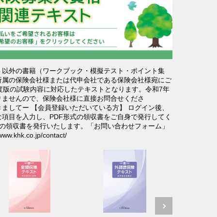
ト以外の書籍（ワークブック・模擬テスト・ポイント集
所属の保険会社様または代申会社である保険会社様宛にご
年度版の試験内容に対応したテキストとなります。令和7年
りませんので、保険会社様に直接お問合せくださ
 【会員登録いただいている方】 ログイン後、
項目を入力し、PDF形式の領収書をご自身で発行してく
形式の領収書を発行いたします。「お問い合わせフォーム」
hk.co.jp/contact/
例 Ｎｏ．１
ＪＡ金融法務 ２０２５年
金融・商事判例 Ｎｏ
２５年１２月
１１月増刊号 ６６９号
７２７／２０２５年１
号
利用者の安全な取引に活か
１日号
す 金融犯罪の手口と対策
税込）
792円（税込）
芳賀 恒人 著
1,210円（税込）