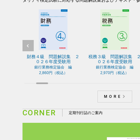
タリティ検定試験に対応する問題解説集およびテキス
第３７巻 ケースで学ぶ
第３６巻 ケースで学ぶ
第３
融資コンプライアンス違
不祥事防止 ５つのリスク
カス
反 ４つの事例
監修：大野 徹也（弁護士 霽月法
財務４級 問題解説集 ２
税務３級 問題解説集 ２
税務４
監修：福谷賢典（弁護士 島田
律事務所）
制作協
０２６年度受験用
０２６年度受験用
０
法律事務所）
38,500円（税込）
38,500円（税込）
銀行業務検定協会 編
銀行業務検定協会 編
銀行
2,860円（税込）
2,970円（税込）
2
MORE
CORNER
定期刊行誌のご案内