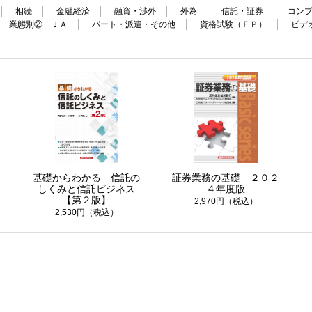
相続
金融経済
融資・渉外
外為
信託・証券
コン
業態別② ＪＡ
パート・派遣・その他
資格試験（ＦＰ）
ビデ
題
基礎からわかる 信託の
証券業務の基礎 ２０２
用
しくみと信託ビジネス
４年度版
【第２版】
2,970円（税込）
2,530円（税込）