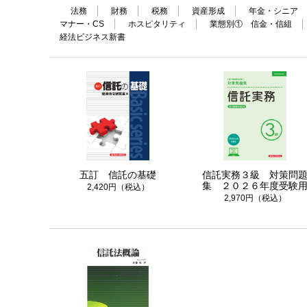
法務
財務
税務
資産形成
年金・シニア
マナー・CS
ホスピタリティ
業態別① 信金・信組
経法ビジネス新書
五訂 信託の基礎
信託実務３級 対策問
集 ２０２６年度受験
2,420円（税込）
2,970円（税込）